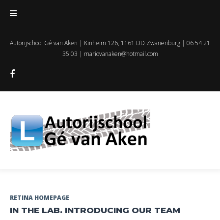
Skip
to
content
Autorijschool Gé van Aken | Kinheim 126, 1161 DD Zwanenburg | 06 54 21
35 03 |
mariovanaken@hotmail.com
Facebook
Dag:
RETINA HOMEPAGE
IN THE LAB. INTRODUCING OUR TEAM
11