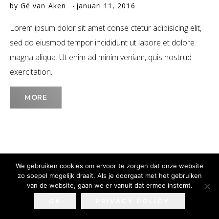
by
Gé van Aken
januari 11, 2016
Januari
Lorem ipsum dolor sit amet conse ctetur adipisicing elit,
2016
sed do eiusmod tempor incididunt ut labore et dolore
magna aliqua. Ut enim ad minim veniam, quis nostrud
exercitation.
MORE
We gebruiken cookies om ervoor te zorgen dat onze website
zo soepel mogelijk draait. Als je doorgaat met het gebruiken
van de website, gaan we er vanuit dat ermee instemt.
Privacy Policy & Disclaimer
Webdesign:
Sitesoft
OK
PRIVACY POLICY