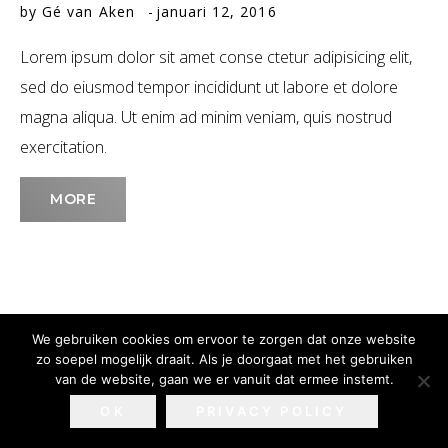
by
Gé van Aken
januari 12, 2016
Lorem ipsum dolor sit amet conse ctetur adipisicing elit,
sed do eiusmod tempor incididunt ut labore et dolore
magna aliqua. Ut enim ad minim veniam, quis nostrud
exercitation.
MORE
We gebruiken cookies om ervoor te zorgen dat onze website
zo soepel mogelijk draait. Als je doorgaat met het gebruiken
van de website, gaan we er vanuit dat ermee instemt.
Privacy Policy & Disclaimer
Webdesign:
Sitesoft
OK
PRIVACY POLICY