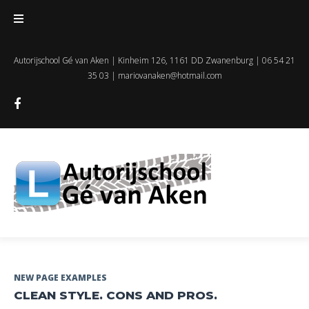
Skip
to
content
Autorijschool Gé van Aken | Kinheim 126, 1161 DD Zwanenburg | 06 54 21
35 03 |
mariovanaken@hotmail.com
Facebook
Tag:
NEW PAGE EXAMPLES
CLEAN STYLE. CONS AND PROS.
Gallery