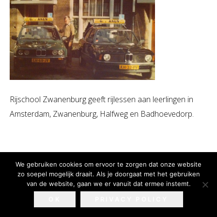
Rijschool Zwanenburg geeft rijlessen aan leerlingen in
Amsterdam, Zwanenburg, Halfweg en Badhoevedorp.
We gebruiken cookies om ervoor te zorgen dat onze website
zo soepel mogelijk draait. Als je doorgaat met het gebruiken
van de website, gaan we er vanuit dat ermee instemt.
Privacy Policy & Disclaimer
Webdesign:
Sitesoft
OK
PRIVACY POLICY